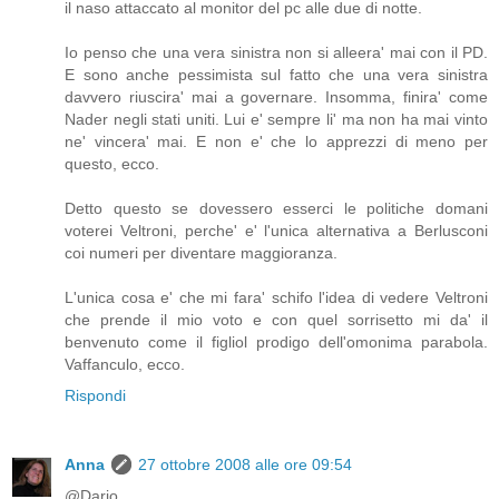
il naso attaccato al monitor del pc alle due di notte.
Io penso che una vera sinistra non si alleera' mai con il PD.
E sono anche pessimista sul fatto che una vera sinistra
davvero riuscira' mai a governare. Insomma, finira' come
Nader negli stati uniti. Lui e' sempre li' ma non ha mai vinto
ne' vincera' mai. E non e' che lo apprezzi di meno per
questo, ecco.
Detto questo se dovessero esserci le politiche domani
voterei Veltroni, perche' e' l'unica alternativa a Berlusconi
coi numeri per diventare maggioranza.
L'unica cosa e' che mi fara' schifo l'idea di vedere Veltroni
che prende il mio voto e con quel sorrisetto mi da' il
benvenuto come il figliol prodigo dell'omonima parabola.
Vaffanculo, ecco.
Rispondi
Anna
27 ottobre 2008 alle ore 09:54
@Dario,