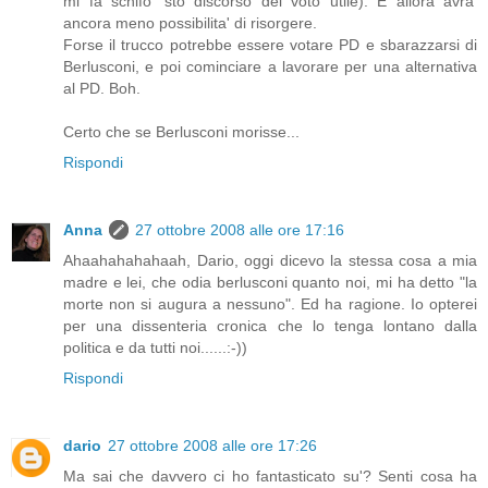
mi fa schifo 'sto discorso del voto utile). E allora avra'
ancora meno possibilita' di risorgere.
Forse il trucco potrebbe essere votare PD e sbarazzarsi di
Berlusconi, e poi cominciare a lavorare per una alternativa
al PD. Boh.
Certo che se Berlusconi morisse...
Rispondi
Anna
27 ottobre 2008 alle ore 17:16
Ahaahahahahaah, Dario, oggi dicevo la stessa cosa a mia
madre e lei, che odia berlusconi quanto noi, mi ha detto "la
morte non si augura a nessuno". Ed ha ragione. Io opterei
per una dissenteria cronica che lo tenga lontano dalla
politica e da tutti noi......:-))
Rispondi
dario
27 ottobre 2008 alle ore 17:26
Ma sai che davvero ci ho fantasticato su'? Senti cosa ha