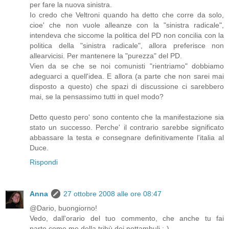
per fare la nuova sinistra.
Io credo che Veltroni quando ha detto che corre da solo,
cioe' che non vuole alleanze con la "sinistra radicale",
intendeva che siccome la politica del PD non concilia con la
politica della "sinistra radicale", allora preferisce non
allearvicisi. Per mantenere la "purezza" del PD.
Vien da se che se noi comunisti "rientriamo" dobbiamo
adeguarci a quell'idea. E allora (a parte che non sarei mai
disposto a questo) che spazi di discussione ci sarebbero
mai, se la pensassimo tutti in quel modo?
Detto questo pero' sono contento che la manifestazione sia
stato un successo. Perche' il contrario sarebbe significato
abbassare la testa e consegnare definitivamente l'italia al
Duce.
Rispondi
Anna
27 ottobre 2008 alle ore 08:47
@Dario, buongiorno!
Vedo, dall'orario del tuo commento, che anche tu fai
parte,come me,della tribù dei nottambuli :-)