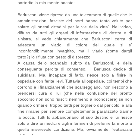
partorito la mia mente bacata:
Berlusconi viene ripreso da una telecamera di quelle che le
amministrazioni fasciste del nord hanno tanto voluto per
spiare gli onesti cittadini per le vie della citta'. Nel video,
diffuso da tutti gli organi di informazione di destra e di
sinistra, si vede chiaramente che Berlusconi cerca di
adescare un viado di colore del quale si e'
inconfondibilmente invaghito, ma il viado (come dargli
torto?) lo rifiuta con gesto di disprezzo.
A causa dello scandalo subito da Berlusconi, e della
conseguente perdita di consenso, il Berlusca decide di
suicidarsi. Ma, incapace di farlo, riesce solo a finire in
ospedale con ferite lievi. Tuttavia all'ospedale, coi tempi che
corrono e i finanziamenti che scarseggiano, non riescono a
prendersi cura di lui (che nella confusione del pronto
soccorso non sono riusciti nemmeno a riconoscere) se non
quando ormai e' troppo tardi per toglierlo dal pericolo, e alla
fine rimane per sempre completamente paralizzato tranne
la bocca. Tutti lo abbandonano al suo destino e lui riesce
solo a dire ai medici e agli infermieri di preferire la morte a
quella miserevole condizione. Ma, ovviamente, l'eutanasia