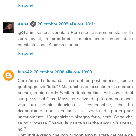
Rispondi
Anna
26 ottobre 2008 alle ore 18:14
@Gianni, se fossi venuta a Roma ce ne saremmo stati nella
zona ovest, a prenderci il nostro caffè lontani dalla
manifestazione. A passo d'uomo...
Rispondi
lupo42
26 ottobre 2008 alle ore 19:00
Cara Anna, la domanda finale del tuo post mi piace, specie
quell'aggettivo "tutta" ! Ma, anche se mi costa fatica credere
ancora, io sto con lo Scalfari di stamattina. Egli conclude il
suo pezzo sul Circo Massimo scrivendo più o meno d'aver
visto un popolo fiducioso e responsabile, che ha
riconquistato una identità e la voglia di partecipare
unitariamente. L'opposizione bisogna farla, però. Certo che
se poi vincesse Obama, la partita sarebbe ancor più aperta,
no ?
Comunque credo che non ci dobbiamo più fare del male da